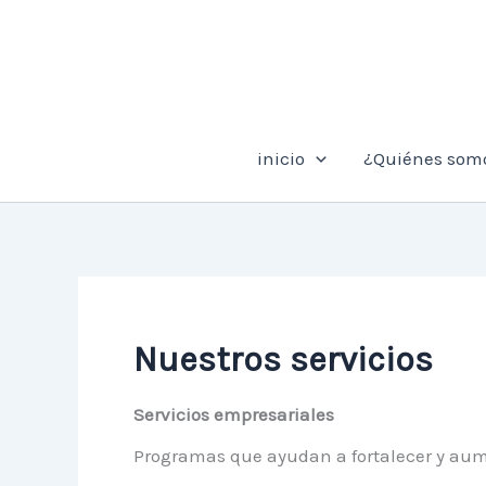
Buscar
Ir
por:
al
contenido
inicio
¿Quiénes som
Nuestros servicios
Servicios
empresariales
Programas que ayudan a fortalecer y aum