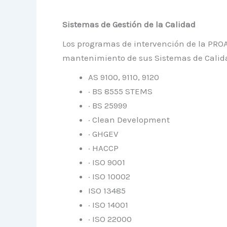
Sistemas de Gestión
d
e
l
a Calidad
Los programas de intervención de la PROA
mantenimiento de sus Sistemas de Calida
AS 9100, 9110, 9120
· BS 8555 STEMS
· BS 25999
· Clean Development
· GHGEV
· HACCP
· ISO 9001
· ISO 10002
ISO 13485
· ISO 14001
· ISO 22000