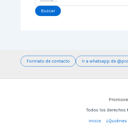
Formato de contacto
Ir a whatsapp de @pr
Promovem
Todos los derechos 
inicio
¿Quiénes