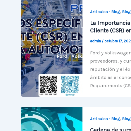
,
Artículos - Blog
Blog
La Importancia 
Cliente (CSR) e
admin
/
octubre 17, 20
Ford y Volkswagen
proveedores, y cu
reputación y el éx
ámbito es el cono
Requirements (CSR)
,
Artículos - Blog
Blog
Cadena de sumi