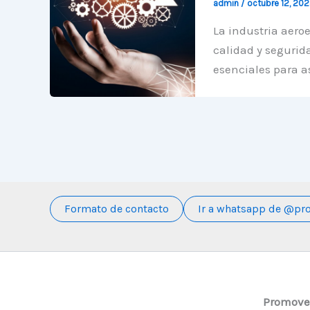
admin
/
octubre 12, 20
La industria aeroe
calidad y segurid
esenciales para as
Formato de contacto
Ir a whatsapp de @pr
Promovem