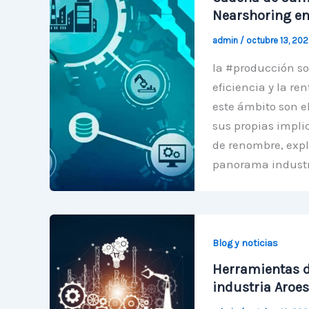
Nearshoring en
admin
/
octubre 13, 20
la #producción s
eficiencia y la re
este ámbito son e
sus propias impli
de renombre, exp
panorama industr
Blog y noticias
Herramientas d
industria Aroes